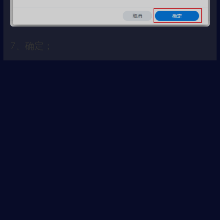
7、确定；
8、找到刚才添加的任务计划BingWallpaper，右
键，运行；