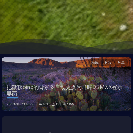
群晖
教程
分享
把微软bing的背景图自动更换为群晖DSM7.X登录
界面
2023-11-20 16:00
161
0
4199