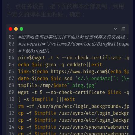
6、点任务设置，把下面的脚本全部复制，到用
户定义的脚本里面粘贴，确定；
01
#如需收集每日美图去掉下面注释设置保存文件夹路径，在Fi
02
#savepath="/volume2/download/BingWallpaper"
03
#下载Bing图片
04
pic=$(wget -t 5 --no-check-certificate -qO-
05
echo
$pic
|grep -q enddate||
exit
06
link
=$(
echo
 https://www.bing.com$(
echo
$pic
07
date
=$(
echo
$pic
|sed 
's/.\+enddate[": ]\+//
08
tmpfile=/tmp/
$date
"_bing.jpg"
09
wget -t 5 --no-check-certificate 
$link
 -qO 
10
[ -s 
$tmpfile
 ]||
exit
11
rm
12
cp
 -f 
$tmpfile
13
cp
 -f 
$tmpfile
14
cp
 -f 
$tmpfile
15
cp
 -f 
$tmpfile
 /usr/syno/synoman/webman/res