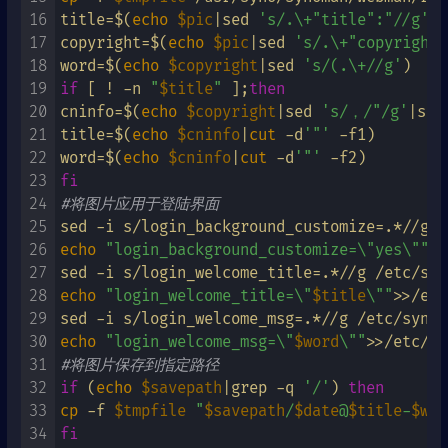
16
title=$(
echo
$pic
|sed 
's/.\+"title":"//g'
|s
17
copyright=$(
echo
$pic
|sed 
's/.\+"copyright[
18
word=$(
echo
$copyright
|sed 
's/(.\+//g'
19
if
 [ ! -n 
"
$title
"
 ];
then
20
cninfo=$(
echo
$copyright
|sed 
's/，/"/g'
|sed
21
title=$(
echo
$cninfo
|
cut
 -d
'"'
 -f1)

22
word=$(
echo
$cninfo
|
cut
 -d
'"'
23
fi
24
#将图片应用于登陆界面
25
26
echo
"login_background_customize=\"yes\""
>>
27
28
echo
"login_welcome_title=\"
$title
\""
>>/etc
29
30
echo
"login_welcome_msg=\"
$word
\""
31
#将图片保存到指定路径
32
if
 (
echo
$savepath
|grep -q 
'/'
) 
then
33
cp
 -f 
$tmpfile
"
$savepath
/
$date
@
$title
-
$wor
34
fi