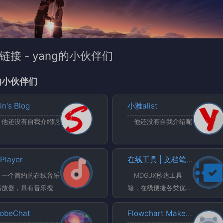
链接 - yang的小伙伴们
的小伙伴们
in's Blog
小雅alist
他还没有自我介绍呢
他还没有自我介绍呢
Player
在线工具 | 文档笔记 | 编程资源 - 秒达工具箱(MDGJX)
一个简约的在线音乐
MDGJX秒达工具
播放器，具有音乐搜
箱，在线便捷各类优质
索、播放、每日推荐、
准确的工具，文档笔
私人FM、歌词显示、
obeChat
记，编程资源，让您的
Flowchart Maker & Online Diagram Software