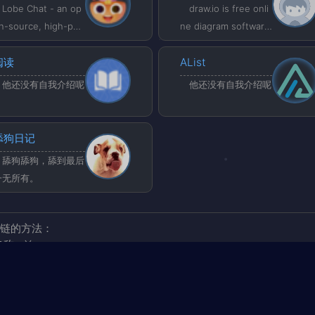
歌曲评论、网易云登录
工作更加高效。
Lobe Chat - an op
draw.io is free onli
与云盘等功能
n-source, high-per
ne diagram software
ormance chatbot fr
for making flowchart
mework that suppo
阅读
s, process diagrams,
AList
ts speech synthesi
org charts, UML, ER
他还没有自我介绍呢
他还没有自我介绍呢
, multimodal, and e
and network diagram
tensible Function C
s
ll plugin system. Su
舔狗日记
ports one-click fre
舔狗舔狗，舔到最后
 deployment of you
一无所有。
 private ChatGPT/LL
 web application.
友链的方法：
名称：Yang
地址：
http://localhost/
图标：
/upload/b178dca0-63b9-49f8-b756-e9854c2fc546.png
描述：