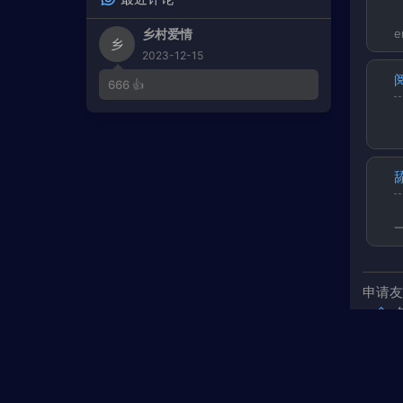
3
Solaris
Mathias Fritsche/Rob Landes
乡村爱情
e
乡
2023-12-15
f
4
Thanatos (俯瞰風景)
梶浦由記
a
666 👍
5
多幸运
海上钢琴手
r
6
Fractured Light (feat. Eili)
s
x
Gardens/Sad Keyboard Guy/Eili
7
Anchorhead Raid
ミフメイ
a
8
Rain
Cre-sc3NT
p
9
Dandelion's Daydream
e
r
龙皇社/VeetaCrush
10
阿尔茨海默症
盼钰
M
11
Surrender (From Your Friends & Neigh
申请
bors)
Lindsey Stirling
12
Daydreaming
PICK
13
展望
利莫里亚圣乐团
14
A Nightingale in Wonderland I （夜莺
漫游奇境记 I）
15
逆洄
alpaca咕噜