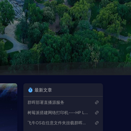
最新文章
群晖部署直播源服务
树莓派搭建网络打印机----HP LaserJet P1008
飞牛OS在任意文件夹挂载群晖SMB文件夹