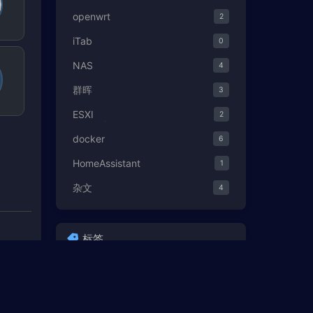
openwrt
2
iTab
0
NAS
4
群晖
3
ESXI
2
docker
6
HomeAssistant
1
杂文
4
标签
Halo
组网
杂文
下载
you-get
Bing
iTab
ESXI