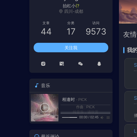
L
E
w
M
9
四川-成都
文章
分类
访问
44
17
9573
友情
关注我
我
S
音乐
S
相逢时
- PICK
作曲 : PICK
纯音乐，请欣赏
00:00
/
02:45
1
相逢时
PICK
L
最近评论
2
Realms
Hinkik/A Himitsu