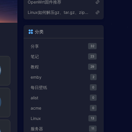
OpenWrt固件推荐
Linux如何解压gz、tar.gz、zip、tar、tar.bz2等压缩文件
分类
分享
32
笔记
23
教程
29
emby
2
每日壁纸
0
alist
0
acme
0
Linux
13
服务器
11