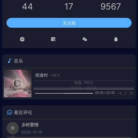
44
17
9567
关注我
音乐
相逢时
- PICK
作曲 : PICK
纯音乐，请欣赏
00:00
/
02:45
1
相逢时
PICK
最近评论
2
Realms
Hinkik/A Himitsu
3
Solaris
Mathias Fritsche/Rob Landes
乡村爱情
乡
2023-12-15
4
Thanatos (俯瞰風景)
梶浦由記