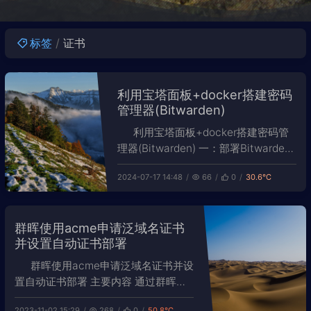
标签
证书
利用宝塔面板+docker搭建密码
管理器(Bitwarden)
利用宝塔面板+docker搭建密码管
理器(Bitwarden) 一：部署Bitwarden
方法1： docker run -d --name
2024-07-17 14:48
66
0
30.6℃
bitwarden \ --restart
群晖使用acme申请泛域名证书
并设置自动证书部署
群晖使用acme申请泛域名证书并设
置自动证书部署 主要内容 通过群晖
docker中的acme映像，实现自动证书
2023-11-02 15:29
268
0
50.8℃