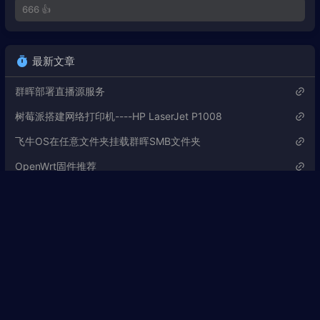
666 👍
5
多幸运
海上钢琴手
6
Fractured Light (feat. Eili)
Gardens/Sad Keyboard Guy/Eili
7
Anchorhead Raid
ミフメイ
最新文章
8
Rain
Cre-sc3NT
群晖部署直播源服务
9
Dandelion's Daydream
龙皇社/VeetaCrush
树莓派搭建网络打印机----HP LaserJet P1008
10
阿尔茨海默症
盼钰
飞牛OS在任意文件夹挂载群晖SMB文件夹
11
Surrender (From Your Friends & Neighbors)
Lindsey Stirling
OpenWrt固件推荐
12
Daydreaming
PICK
Linux如何解压gz、tar.gz、zip、tar、tar.bz2等压缩文件
13
展望
利莫里亚圣乐团
14
A Nightingale in Wonderland I （夜莺漫游奇境记 I）
分类
雾鸦酒馆（The Misty Corvus）/杨子艺Zoey/沈辑/林宇凡
15
逆洄
alpaca咕噜
16
永遠の軌跡
Koshidar
分享
32
17
Truth Of My Destiny
Ceui
笔记
23
18
楚玉·鸣珂
鹭起Herons