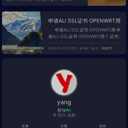
获取并登录群
申请ALI SSL证书 OPENWRT用
申请ALI SSL证书 OPENWRT用 申
请ALI SSL证书 OPENWRT用 1. 证书
申请之前，先要有个域名。而且域名要
2023-10-23 21:53
66
0
30.6℃
实名认证。 2. 在域名下申请免费证
书，证书申请好会自动给域名加1个解
析记录。 3. 证书申请好以后，下载
【其他】。 这里以阿里云域名为例：
下载好以后，替
yang
团队小组
/
Q
^
四川-成都
文章
分类
访问