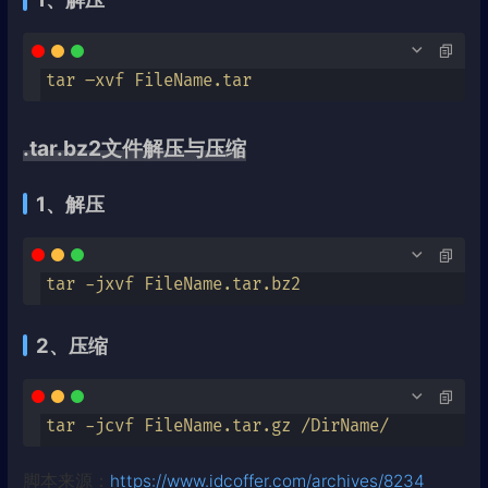
tar –xvf FileName.tar
.tar.bz2文件解压与压缩
1、解压
tar -jxvf FileName.tar.bz2
2、压缩
tar -jcvf FileName.tar.gz /DirName/
脚本来源：
https://www.idcoffer.com/archives/8234