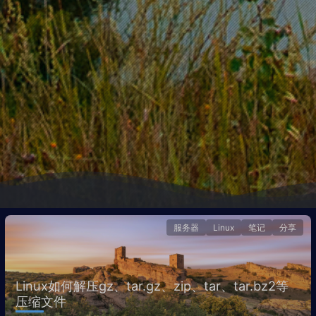
服务器
Linux
笔记
分享
Linux如何解压gz、tar.gz、zip、tar、tar.bz2等
压缩文件