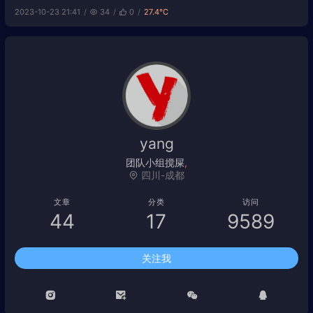
2023-10-23 21:41
34
0
27.4℃
“姥爷怎么这么长时间还不回来？” 妈
妈：“姥爷生病了，在医院打针。”
yang
-
}
K
8
^
四川-成都
文章
分类
访问
44
17
9589
关注我