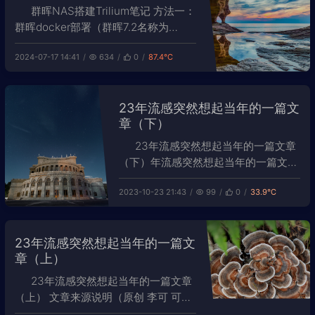
络打印。我们想到用树莓派来代替这台
群晖NAS搭建Trilium笔记 方法一：
计算机，实现实
群晖docker部署（群晖7.2名称为
Container Manager） Trilium Notes
2024-07-17 14:41
634
0
87.4℃
是一个层次化的笔记应用程序，专注于
建立大型个人知识库。作者zadam将项
目开源在github上。
23年流感突然想起当年的一篇文
章（下）
23年流感突然想起当年的一篇文章
（下）年流感突然想起当年的一篇文章
（上） 文章来源说明（原创 李可 可望
2023-10-23 21:43
99
0
33.9℃
elonmusk2018-02-10 19:29） 1月11
日（星期四） 晚上 插管结束，岳母在
医院附近住下，夫人准备挤地铁回家。
23年流感突然想起当年的一篇文
我觉得她情绪不稳，叫了个首汽接她回
章（上）
来。 晚上，夫人先通知了岳父的4
23年流感突然想起当年的一篇文章
（上） 文章来源说明（原创 李可 可望
elonmusk2018-02-10 19:29） 女儿：