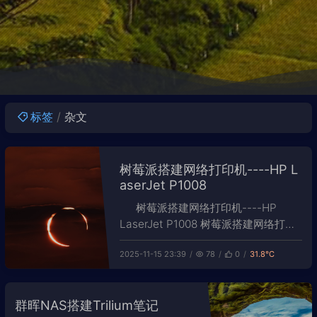
标签
杂文
树莓派搭建网络打印机----HP L
aserJet P1008
树莓派搭建网络打印机----HP
LaserJet P1008 树莓派搭建网络打印
机 摘要： 实验室大家打印文件的时
2025-11-15 23:39
78
0
31.8℃
候，要么去打印机旁的电脑上打印，要
么通过网络邻居将任务发送到打印机旁
边的计算机上。为了腾出这台计算机，
群晖NAS搭建Trilium笔记
同时让每个人能在自己的计算机通过网