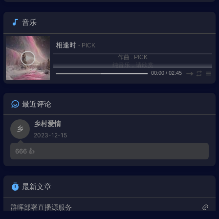
音乐
相逢时
- PICK
作曲 : PICK
纯音乐，请欣赏
00:00
/
02:45
1
相逢时
PICK
最近评论
2
Realms
Hinkik/A Himitsu
3
Solaris
Mathias Fritsche/Rob Landes
乡村爱情
乡
2023-12-15
4
Thanatos (俯瞰風景)
梶浦由記
666 👍
5
多幸运
海上钢琴手
6
Fractured Light (feat. Eili)
Gardens/Sad Keyboard Guy/Eili
7
Anchorhead Raid
ミフメイ
最新文章
8
Rain
Cre-sc3NT
群晖部署直播源服务
9
Dandelion's Daydream
龙皇社/VeetaCrush