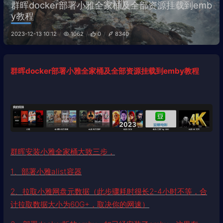
群晖docker部署小雅全家桶及全部资源挂载到emb
y教程
2023-12-13 10:12
1062
0
8340
群晖docker部署小雅全家桶及全部资源挂载到emby教程
群晖安装小雅全家桶大致三步，
1、部署小雅alist容器
2、拉取小雅网盘元数据（此步骤耗时很长2-4小时不等，合
计拉取数据大小为60G+，取决你的网速）