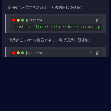
1.使用emby官方容器命令（无法调用核显硬解）
javascript
bash -c 
"$(curl http://docker.xiaoya.pro/e
2.使用第三方emby容器命令，（可以调用核显硬解）
javascript
bash -c 
"$(curl http://docker.xiaoya.pro/e
此时已经开始下载元数据，大概数据有60G+，所以请给
docker准备150G+的空间，这里忘记截图了。
下载缓存时间较长，需要1~2小时甚至更长（本人从拉取元数
据到安装完成大概耗时5小时+），根据网络和NAS性能，完
成后会有提示请耐心等待，完成后重启xiaoya容器。