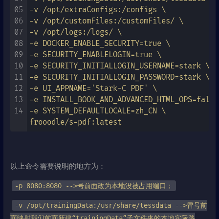
05
-v /opt/extraConfigs:/configs \

06
-v /opt/customFiles:/customFiles/ \

07
-v /opt/logs:/logs/ \

08
-e DOCKER_ENABLE_SECURITY=true \

09
-e SECURITY_ENABLELOGIN=true \

10
-e SECURITY_INITIALLOGIN_USERNAME=stark \

11
-e SECURITY_INITIALLOGIN_PASSWORD=stark \

12
-e UI_APPNAME='Stark-C PDF' \

13
-e INSTALL_BOOK_AND_ADVANCED_HTML_OPS=false 
14
-e SYSTEM_DEFAULTLOCALE=zh_CN \

frooodle/s-pdf:latest
以上命令需要说明的地方为：
-p 8080:8080 -->号前面改为本地没被占用端口；
-v /opt/trainingData:/usr/share/tessdata -->冒号前
面映射我们前面新建“trainingData”子文件夹的本地实际路