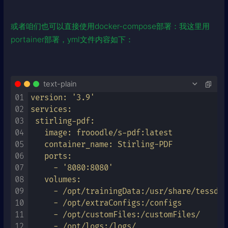
或者咱们也可以直接使用docker-compose部署：我这里用
portainer部署，yml文件内容如下：
text-plain
01
version: '3.9'

02
services:

03
 stirling-pdf:

04
   image: frooodle/s-pdf:latest

05
   container_name: Stirling-PDF

06
   ports:

07
     - '8080:8080'

08
   volumes:

09
     - /opt/trainingData:/usr/share/tessd
10
     - /opt/extraConfigs:/configs

11
     - /opt/customFiles:/customFiles/

12
     - /opt/logs:/logs/
