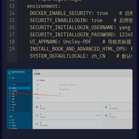
13
   environment:

14
    DOCKER_ENABLE_SECURITY: true    # 启
15
    SECURITY_ENABLELOGIN: true    # 启用登录
16
    SECURITY_INITIALLOGIN_USERNAME: yang 
17
    SECURITY_INITIALLOGIN_PASSWORD: 12345
18
    UI_APPNAME: Uncley-PDF    # 导航页标题

19
    INSTALL_BOOK_AND_ADVANCED_HTML_OPS: fals
    SYSTEM_DEFAULTLOCALE: zh_CN    # 默认中